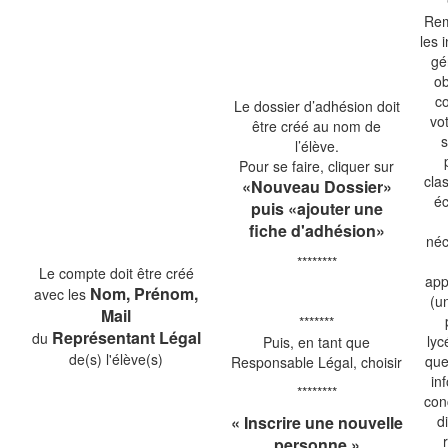
Rem
les 
gé
ob
c
Le dossier d’adhésion doit
vo
être créé au nom de
l’élève.
Pour se faire, cliquer sur
clas
«Nouveau Dossier»
éc
puis «ajouter une
fiche d'adhésion»
néc
********
Le compte doit être créé
app
Nom, Prénom,
avec les
(u
Mail
*******
Représentant Légal
du
lyc
Puis, en tant que
de(s) l'élève(s)
que
Responsable Légal, choisir
in
********
con
« Inscrire une nouvelle
d
personne »